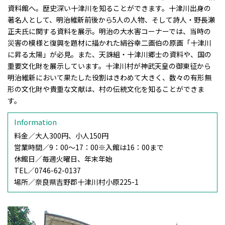
資料館へ。歴史深い十津川を知ることができます。十津川出身の
著名人として、明治維新前後から5人の人物、そして詩人・野長瀬
正夫氏に関する資料を展示。明治の大水害コーナーでは、当時の
災害の模様と復興を題材に描かれた絹谷幸二画伯の原画「十津川
に昇る太陽」が必見。また、天誅組・十津川郷士の資料や、国の
重要文化財を展示しています。十津川村が神武天皇の御東征から
明治維新において果たした役割はきわめて大きく、数々の有形無
形の文化財や貴重な文献は、村の伝統文化を知ることができま
す。
Information
料金／
大人300円、小人150円
営業時間／
9：00～17：00※入館は16：00まで
休館日／
毎週火曜日、年末年始
TEL／
0746-62-0137
場所／
奈良県吉野郡十津川村小原225-1