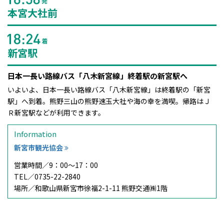
本宮大社前
新宮駅
日本一長い路線バス「八木新宮線」終着駅の新宮駅へ
いよいよ、日本一長い路線バス「八木新宮線」は終着駅の「新宮
駅」へ到着。熊野三山の熊野速玉大社や海の幸を満喫。帰路はＪ
Ｒ新宮駅などが利用できます。
Information
新宮市観光協会
営業時間／
9：00～17：00
TEL／
0735-22-2840
場所／
和歌山県新宮市徐福2-1-11 熊野交通㈱1階