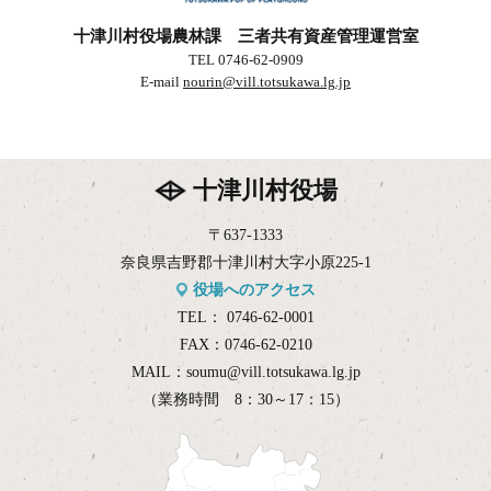
十津川村役場農林課 三者共有資産管理運営室
TEL 0746-62-0909
E-mail
nourin@vill.totsukawa.lg.jp
十津川村役場
〒637-1333
奈良県吉野郡十津川村大字小原225-1
役場へのアクセス
TEL：
0746-62-0001
FAX：
0746-62-0210
MAIL：
soumu@vill.totsukawa.lg.jp
（業務時間 8：30～17：15）