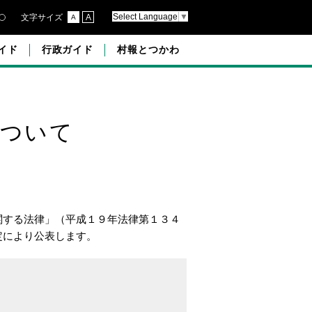
Select Language
▼
文字サイズ
A
A
イド
行政ガイド
村報とつかわ
について
関する法律」（平成１９年法律第１３４
定により公表します。