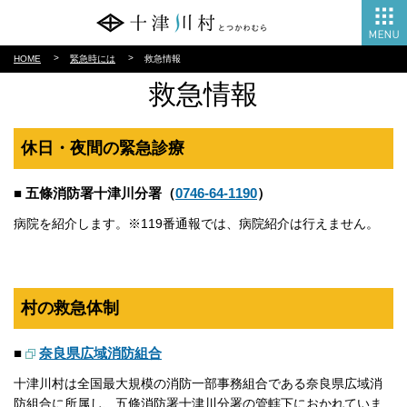
HOME
緊急時には
救急情報
救急情報
休日・夜間の緊急診療
■ 五條消防署十津川分署（
0746-64-1190
）
病院を紹介します。※119番通報では、病院紹介は行えません。
村の救急体制
■
奈良県広域消防組合
十津川村は全国最大規模の消防一部事務組合である奈良県広域消
防組合に所属し、五條消防署十津川分署の管轄下におかれていま