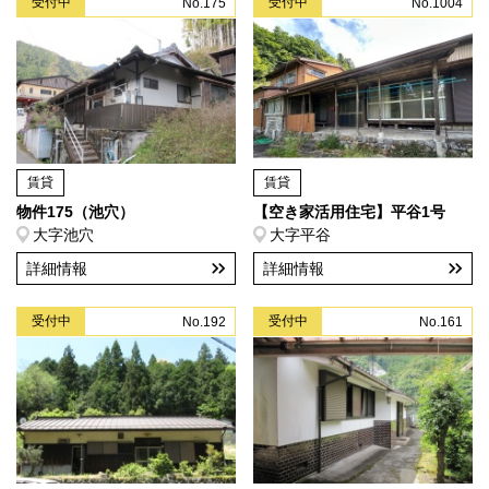
受付中
受付中
No.175
No.1004
賃貸
賃貸
物件175（池穴）
【空き家活用住宅】平谷1号
大字池穴
大字平谷
詳細情報
詳細情報
受付中
受付中
No.192
No.161