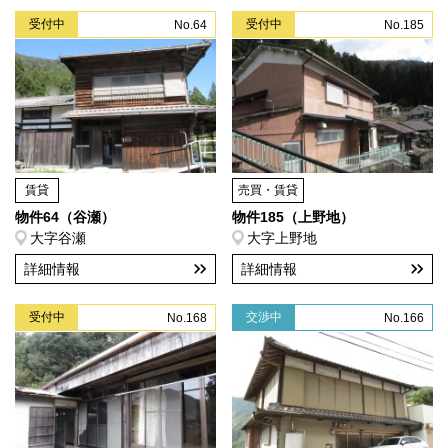
受付中
受付中
No.64
No.185
賃貸
売買・賃貸
物件64（谷瀬）
物件185（上野地）
大字谷瀬
大字上野地
詳細情報
詳細情報
受付中
交渉中
No.168
No.166