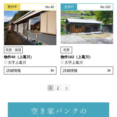
受付中
交渉中
No.40
No.162
売買・賃貸
売買
物件40（上葛川）
物件162（上葛川）
大字上葛川
大字上葛川
詳細情報
詳細情報
1
2
<