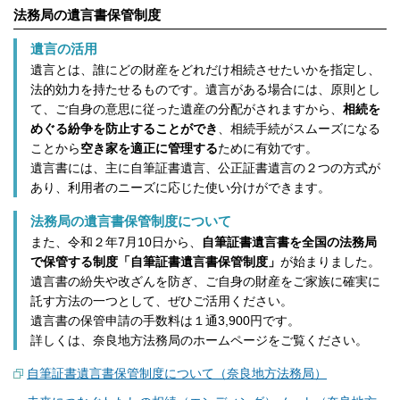
法務局の遺言書保管制度
遺言の活用
遺言とは、誰にどの財産をどれだけ相続させたいかを指定し、
法的効力を持たせるものです。遺言がある場合には、原則とし
て、ご自身の意思に従った遺産の分配がされますから、
相続を
めぐる紛争を防止することができ
、相続手続がスムーズになる
ことから
空き家を適正に管理する
ために有効です。
遺言書には、主に自筆証書遺言、公正証書遺言の２つの方式が
あり、利用者のニーズに応じた使い分けができます。
法務局の遺言書保管制度について
また、令和２年7月10日から、
自筆証書遺言書を全国の法務局
で保管する制度「自筆証書遺言書保管制度」
が始まりました。
遺言書の紛失や改ざんを防ぎ、ご自身の財産をご家族に確実に
託す方法の一つとして、ぜひご活用ください。
遺言書の保管申請の手数料は１通3,900円です。
詳しくは、奈良地方法務局のホームページをご覧ください。
自筆証書遺言書保管制度について（奈良地方法務局）