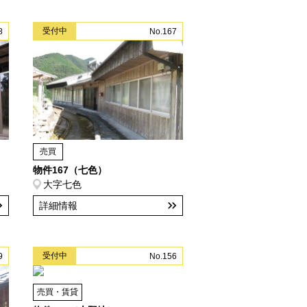
受付中
8
No.167
売買
物件167（七色）
大字七色
詳細情報
受付中
9
No.156
売買・賃貸