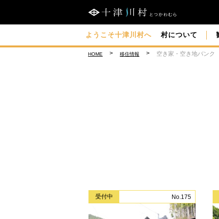
lack
black
ようこそ十津川村へ
村について
空き家・空き地バンク
HOME
移住情報
受付中
No.175