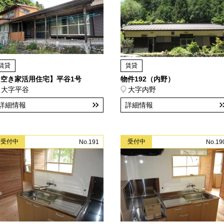
賃貸
賃貸
【空き家活用住宅】平谷1号
物件192（内野）
大字平谷
大字内野
詳細情報
詳細情報
受付中
受付中
No.191
No.19