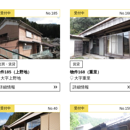
受付中
受付中
No.185
No.16
売買・賃貸
賃貸
件185（上野地）
物件168（重里）
大字上野地
大字重里
詳細情報
詳細情報
受付中
受付中
No.40
No.15