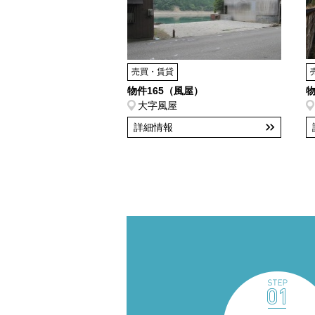
売買・賃貸
物件165（風屋）
物
大字風屋
詳細情報