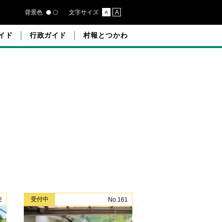
背景色
文字サイズ
A
A
イド
行政ガイド
村報とつかわ
受付中
2
No.161