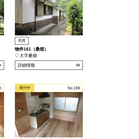
売買
物件161（桑畑）
大字桑畑
詳細情報
受付中
0
No.189