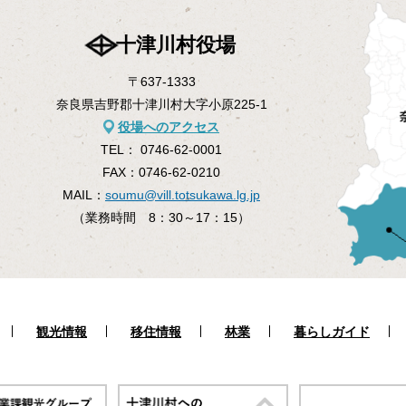
十津川村役場
〒637-1333
奈良県吉野郡十津川村大字小原225-1
役場へのアクセス
TEL：
0746-62-0001
FAX：
0746-62-0210
MAIL：
soumu@vill.totsukawa.lg.jp
（業務時間 8：30～17：15）
観光情報
移住情報
林業
暮らしガイド