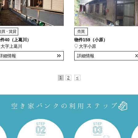
売買・賃貸
売買
件40（上葛川）
物件159（小原）
大字上葛川
大字小原
詳細情報
詳細情報
1
2
<