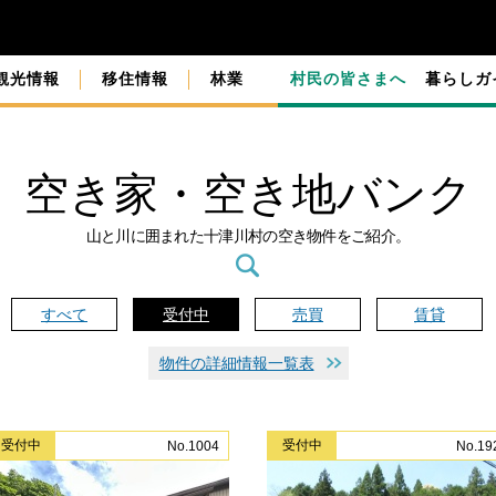
観光情報
移住情報
林業
村民の皆さまへ
暮らしガ
空き家・空き地バンク
山と川に囲まれた十津川村の空き物件をご紹介。
すべて
受付中
売買
賃貸
物件の詳細情報一覧表
受付中
受付中
No.1004
No.19