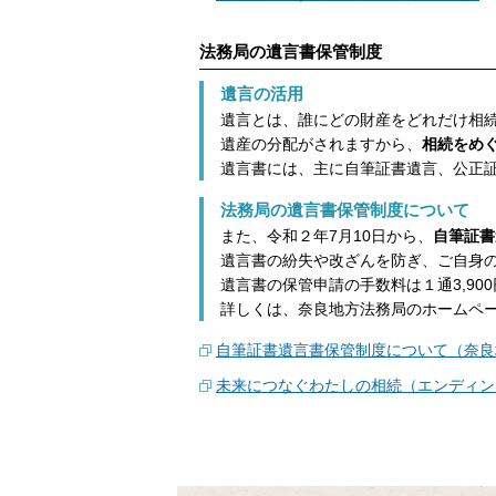
法務局の遺言書保管制度
遺言の活用
遺言とは、誰にどの財産をどれだけ相
遺産の分配がされますから、
相続をめ
遺言書には、主に自筆証書遺言、公正
法務局の遺言書保管制度について
また、令和２年7月10日から、
自筆証書
遺言書の紛失や改ざんを防ぎ、ご自身
遺言書の保管申請の手数料は１通3,90
詳しくは、奈良地方法務局のホームペ
自筆証書遺言書保管制度について（奈良
未来につなぐわたしの相続（エンディン