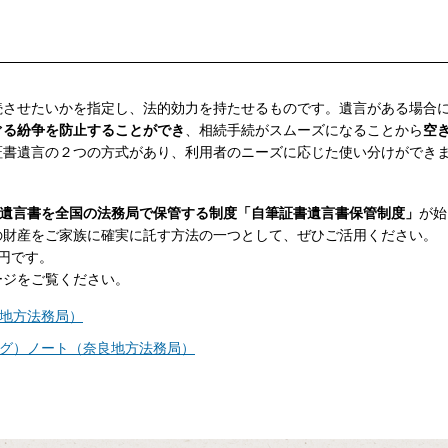
続させたいかを指定し、法的効力を持たせるものです。遺言がある場合
ぐる紛争を防止することができ
、相続手続がスムーズになることから
空
証書遺言の２つの方式があり、利用者のニーズに応じた使い分けができ
遺言書を全国の法務局で保管する制度「自筆証書遺言書保管制度」
が始
の財産をご家族に確実に託す方法の一つとして、ぜひご活用ください。
0円です。
ージをご覧ください。
地方法務局）
グ）ノート（奈良地方法務局）