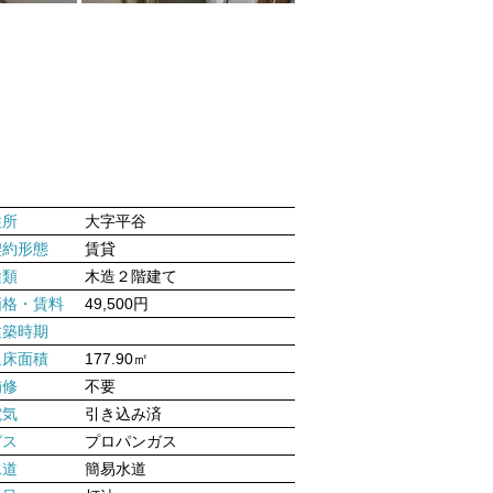
住所
大字平谷
契約形態
賃貸
種類
木造２階建て
価格・賃料
49,500円
建築時期
延床面積
177.90㎡
補修
不要
電気
引き込み済
ガス
プロパンガス
水道
簡易水道