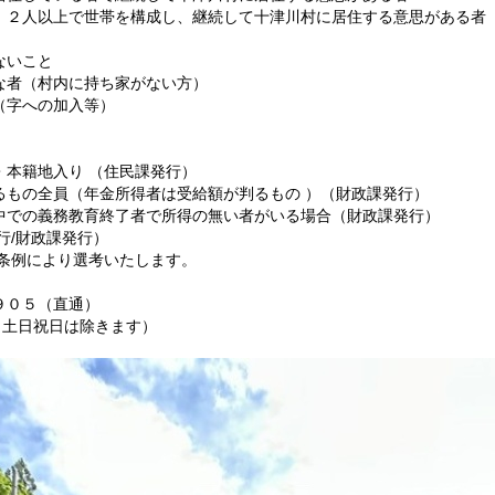
、２人以上で世帯を構成し、継続して十津川村に居住する意思がある者
ないこと
な者（村内に持ち家がない方）
（字への加入等）
・本籍地入り （住民課発行）
るもの全員（年金所得者は受給額が判るもの ）（財政課発行）
での義務教育終了者で所得の無い者がいる場合（財政課発行）
行/財政課発行）
理条例により選考いたします。
９０５（直通）
（土日祝日は除きます）