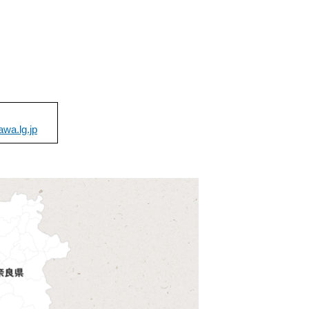
awa.lg.jp