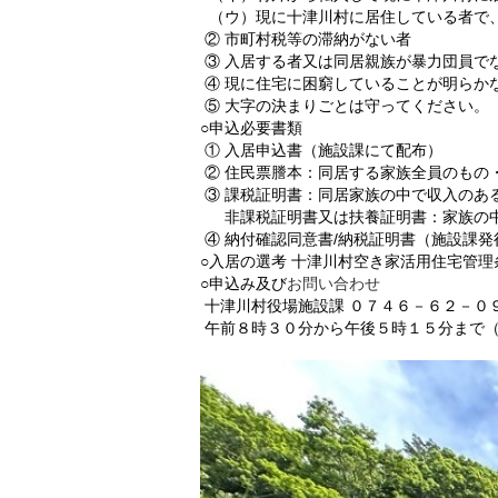
（ウ）現に十津川村に居住している者で
② 市町村税等の滞納がない者
③ 入居する者又は同居親族が暴力団員で
④ 現に住宅に困窮していることが明らか
⑤ 大字の決まりごとは守ってください。
○申込必要書類
① 入居申込書（施設課にて配布）
② 住民票謄本：同居する家族全員のもの
③ 課税証明書：同居家族の中で収入のあ
非課税証明書又は扶養証明書：家族の中
④ 納付確認同意書/納税証明書（施設課発
○入居の選考 十津川村空き家活用住宅管
○申込み及び
お問い合わせ
十津川村役場施設課 ０７４６－６２－０
午前８時３０分から午後５時１５分まで