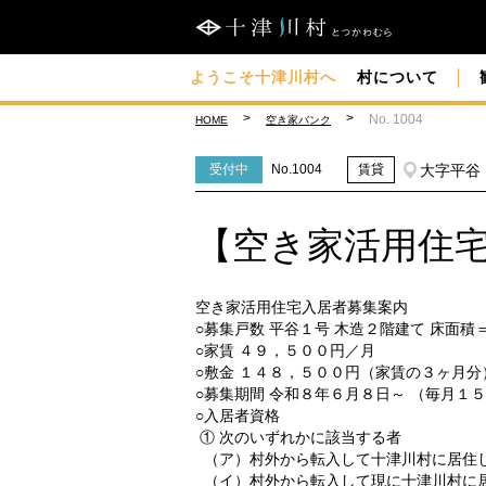
lack
black
ようこそ十津川村へ
村について
No. 1004
HOME
空き家バンク
大字平谷
受付中
No.1004
賃貸
【空き家活用住宅
空き家活用住宅入居者募集案内
○募集戸数 平谷１号 木造２階建て 床面積
○家賃 ４９，５００円／月
○敷金 １４８，５００円（家賃の３ヶ月分
○募集期間 令和８年６月８日～ （毎月１
○入居者資格
① 次のいずれかに該当する者
（ア）村外から転入して十津川村に居住
（イ）村外から転入して現に十津川村に